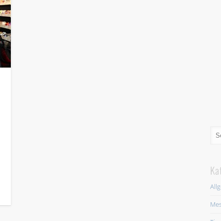
Ka
All
Mes