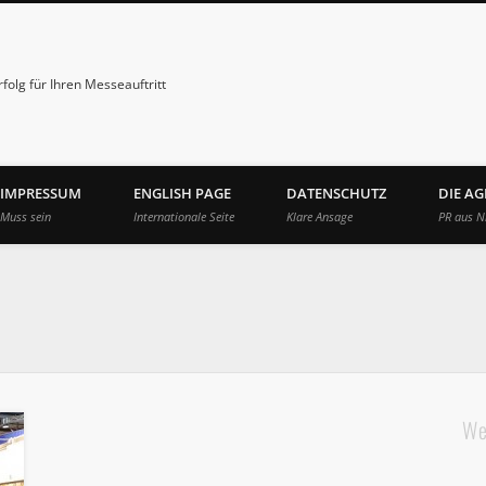
folg für Ihren Messeauftritt
IMPRESSUM
ENGLISH PAGE
DATENSCHUTZ
DIE A
Muss sein
Internationale Seite
Klare Ansage
PR aus N
We