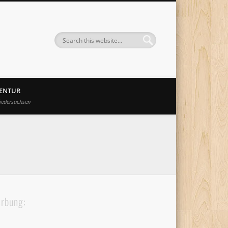
GENTUR
iedersachsen
rbung: