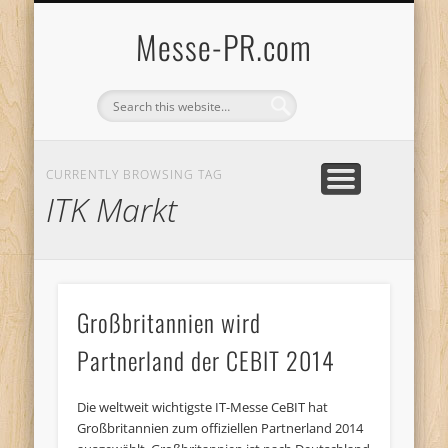
WAS IST MESSE-PR?
DIE AGENTUR
ENGLISH PAGE
WER WIR SIND
DATENSCHUTZ
IMPRESSUM
PR aus Niedersachsen
Internationale Seite
Einführung in Messe-PR
Mehr über uns
Muss sein
Klare Ansage
Messe-PR.com
CURRENTLY BROWSING TAG
ITK Markt
Großbritannien wird
Partnerland der CEBIT 2014
Die weltweit wichtigste IT-Messe CeBIT hat
Großbritannien zum offiziellen Partnerland 2014