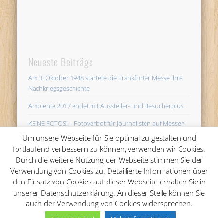
Neueste Beiträge
Am 3. Oktober 1948 startete die Frankfurter Messe ihre
Nachkriegsgeschichte
Ambiente 2017 endet mit Aussteller- und Besucherplus
KEINE FOTOS! – Fotoverbot für Journalisten auf Messen
unsinnig
Um unsere Webseite für Sie optimal zu gestalten und
fortlaufend verbessern zu können, verwenden wir Cookies.
AMBIENTE startet in Frankfurt mit 4.454 Ausstellern im
Durch die weitere Nutzung der Webseite stimmen Sie der
Bereich Wohnen, Schenken und Gedeckter Tisch
Verwendung von Cookies zu. Detaillierte Informationen über
So erstellt man eine gute Pressemappe für die Messe
den Einsatz von Cookies auf dieser Webseite erhalten Sie in
unserer Datenschutzerklärung. An dieser Stelle können Sie
auch der Verwendung von Cookies widersprechen.
© 2026 Messe-PR.comAvandy GmbH