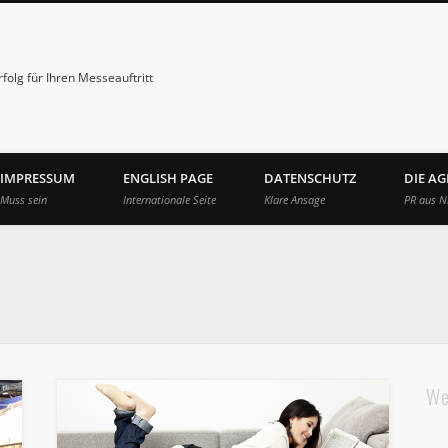
folg für Ihren Messeauftritt
IMPRESSUM
ENGLISH PAGE
DATENSCHUTZ
DIE A
Muss sein
Internationale Seite
Klare Ansage
PR aus N
We