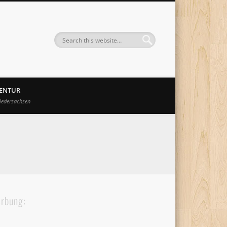
GENTUR
iedersachsen
rbung: