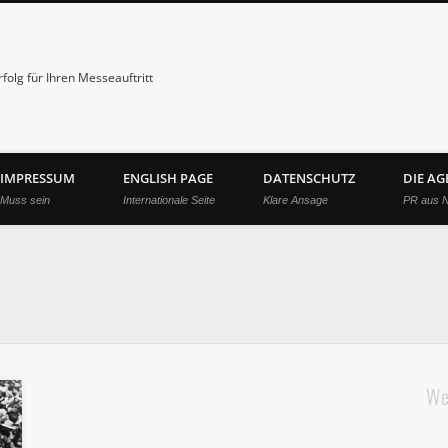
folg für Ihren Messeauftritt
IMPRESSUM
ENGLISH PAGE
DATENSCHUTZ
DIE A
Muss sein
Internationale Seite
Klare Ansage
PR aus 
We