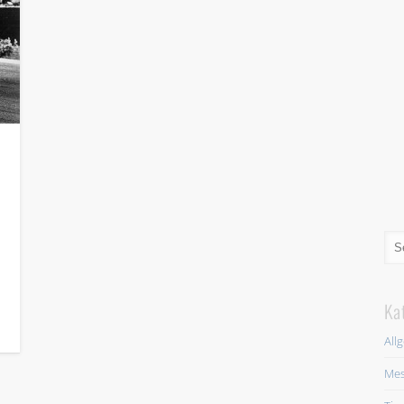
Ka
All
Mes