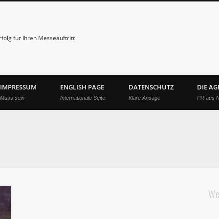
folg für Ihren Messeauftritt
IMPRESSUM
ENGLISH PAGE
DATENSCHUTZ
DIE A
Muss sein
Internationale Seite
Klare Ansage
PR aus 
We