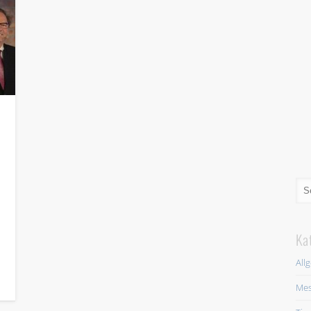
Ka
All
Mes