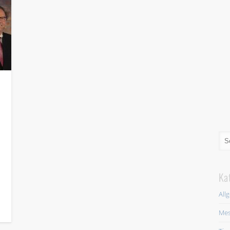
Ka
All
Mes