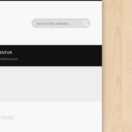
GENTUR
iedersachsen
rbung: