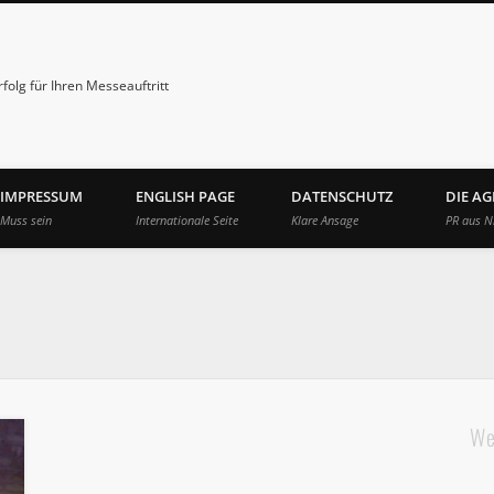
folg für Ihren Messeauftritt
IMPRESSUM
ENGLISH PAGE
DATENSCHUTZ
DIE A
Muss sein
Internationale Seite
Klare Ansage
PR aus N
We