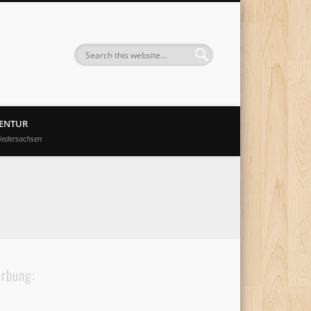
GENTUR
iedersachsen
rbung: