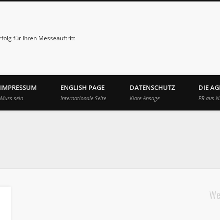
folg für Ihren Messeauftritt
IMPRESSUM
ENGLISH PAGE
DATENSCHUTZ
DIE A
Muss sein
Internationale Seite
Klare Ansage
PR aus N
We