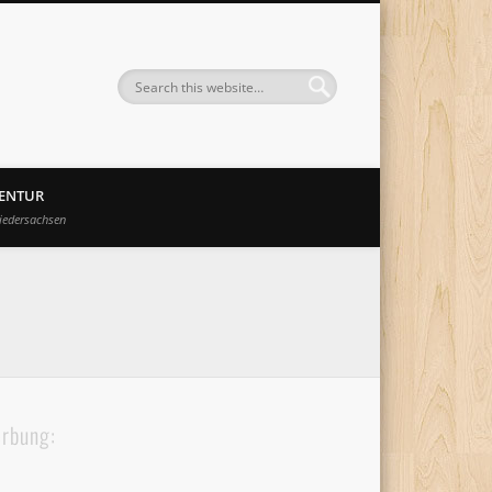
GENTUR
iedersachsen
rbung: