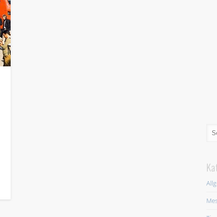
Ka
All
Mes