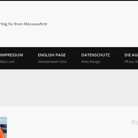
folg für Ihren Messeauftritt
IMPRESSUM
ENGLISH PAGE
DATENSCHUTZ
DIE A
Muss sein
Internationale Seite
Klare Ansage
PR aus N
We