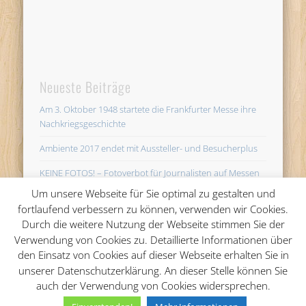
Neueste Beiträge
Am 3. Oktober 1948 startete die Frankfurter Messe ihre
Nachkriegsgeschichte
Ambiente 2017 endet mit Aussteller- und Besucherplus
KEINE FOTOS! – Fotoverbot für Journalisten auf Messen
unsinnig
Um unsere Webseite für Sie optimal zu gestalten und
fortlaufend verbessern zu können, verwenden wir Cookies.
AMBIENTE startet in Frankfurt mit 4.454 Ausstellern im
Durch die weitere Nutzung der Webseite stimmen Sie der
Bereich Wohnen, Schenken und Gedeckter Tisch
Verwendung von Cookies zu. Detaillierte Informationen über
So erstellt man eine gute Pressemappe für die Messe
den Einsatz von Cookies auf dieser Webseite erhalten Sie in
unserer Datenschutzerklärung. An dieser Stelle können Sie
auch der Verwendung von Cookies widersprechen.
© 2026 Messe-PR.comAvandy GmbH