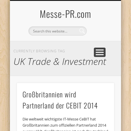
WAS IST MESSE-PR?
DIE AGENTUR
ENGLISH PAGE
WER WIR SIND
DATENSCHUTZ
IMPRESSUM
PR aus Niedersachsen
Internationale Seite
Einführung in Messe-PR
Mehr über uns
Muss sein
Klare Ansage
Messe-PR.com
CURRENTLY BROWSING TAG
UK Trade & Investment
Großbritannien wird
Partnerland der CEBIT 2014
Die weltweit wichtigste IT-Messe CeBIT hat
Großbritannien zum offiziellen Partnerland 2014