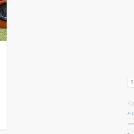
Ka
All
Mes