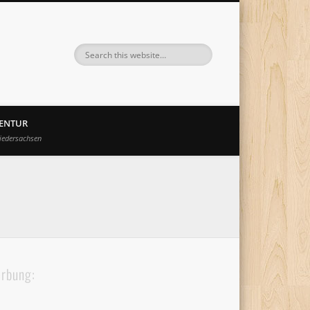
GENTUR
iedersachsen
rbung: