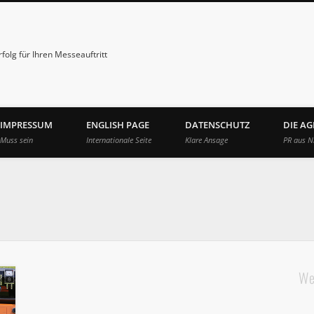
folg für Ihren Messeauftritt
IMPRESSUM
ENGLISH PAGE
DATENSCHUTZ
DIE A
Muss sein
Internationale Seite
Klare Ansage
PR aus N
We