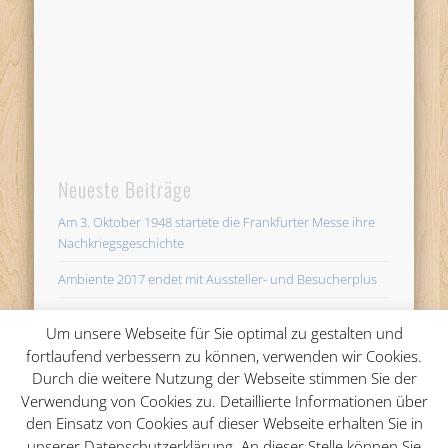
Neueste Beiträge
Am 3. Oktober 1948 startete die Frankfurter Messe ihre
Nachkriegsgeschichte
Ambiente 2017 endet mit Aussteller- und Besucherplus
KEINE FOTOS! – Fotoverbot für Journalisten auf Messen
Um unsere Webseite für Sie optimal zu gestalten und
unsinnig
fortlaufend verbessern zu können, verwenden wir Cookies.
AMBIENTE startet in Frankfurt mit 4.454 Ausstellern im
Durch die weitere Nutzung der Webseite stimmen Sie der
Bereich Wohnen, Schenken und Gedeckter Tisch
Verwendung von Cookies zu. Detaillierte Informationen über
den Einsatz von Cookies auf dieser Webseite erhalten Sie in
So erstellt man eine gute Pressemappe für die Messe
unserer Datenschutzerklärung. An dieser Stelle können Sie